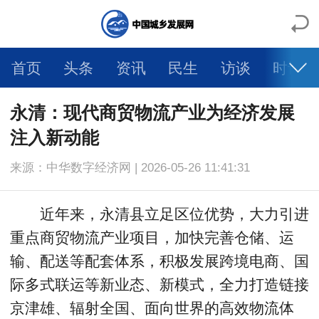
首页
头条
资讯
民生
访谈
时评
金融
营商
法理
产经
科教
商务
永清：现代商贸物流产业为经济发展
注入新动能
乡村
生态
文旅
公益
来源：中华数字经济网 | 2026-05-26 11:41:31
近年来，永清县立足区位优势，大力引进
重点商贸物流产业项目，加快完善仓储、运
输、配送等配套体系，积极发展跨境电商、国
际多式联运等新业态、新模式，全力打造链接
京津雄、辐射全国、面向世界的高效物流体