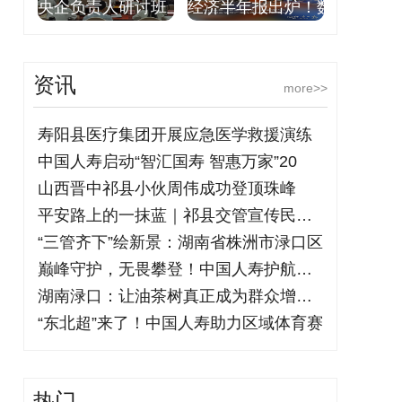
央企负责人研讨班上
经济半年报出炉！数
资讯
more>>
寿阳县医疗集团开展应急医学救援演练
中国人寿启动“智汇国寿 智惠万家”20
山西晋中祁县小伙周伟成功登顶珠峰
平安路上的一抹蓝｜祁县交管宣传民警的坚
“三管齐下”绘新景：湖南省株洲市渌口区
巅峰守护，无畏攀登！中国人寿护航栾钰堃
湖南渌口：让油茶树真正成为群众增收的致
“东北超”来了！中国人寿助力区域体育赛
热门