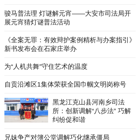
骏马普法理 灯谜解元宵——大安市司法局开
展元宵猜灯谜普法活动
《全案无罪：有效辩护案例精析与办案指引》
新书发布会在石家庄举办
为“人机共舞”守住艺术的温度
自贡沿滩区1集体荣获全国巾帼文明岗称号
黑龙江克山县河南乡司法
所：创新调解“八步法” 巧解
纠纷促和谐
兄妹争产对簿公堂调解巧化继承僵局