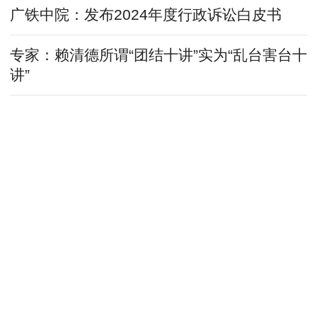
广铁中院：发布2024年度行政诉讼白皮书
专家：赖清德所谓“团结十讲”实为“乱台害台十
讲”
恢复性司法加速环境“新生”
持艺舟双楫 求学艺相成（谈艺录）
打着“团结”幌子搞分裂、搞对立注定失败
国际法专家呼吁重视发展中国家对国际法贡献
常蹲下来说话的“泥腿子”法官
第三届发展中国家与国际法论坛成功举办