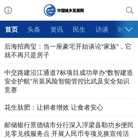
首页
头条
资讯
民生
访谈
时评
后海招商玺：当一座豪宅开始谈论“家族”，它
就不再只是房子
中交路建沿江通道7标项目成功举办“数智建造
安全护航”吊装风险智能管控比武及安全知识
竞赛
花生肽肥：让耕者增效 让食者安心
邮储银行景德镇市分行深入浮梁县勒功乡便民
兑零兑残服务点 开展人民币专项兑换宣传活