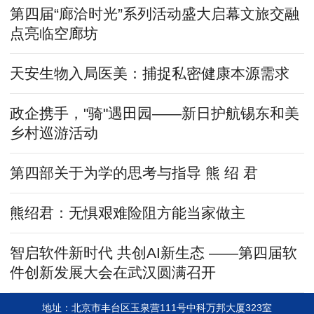
第四届“廊洽时光”系列活动盛大启幕文旅交融
点亮临空廊坊
天安生物入局医美：捕捉私密健康本源需求
政企携手，"骑"遇田园——新日护航锡东和美
乡村巡游活动
第四部关于为学的思考与指导 熊 绍 君
熊绍君：无惧艰难险阻方能当家做主
智启软件新时代 共创AI新生态 ——第四届软
件创新发展大会在武汉圆满召开
地址：北京市丰台区玉泉营111号中科万邦大厦323室